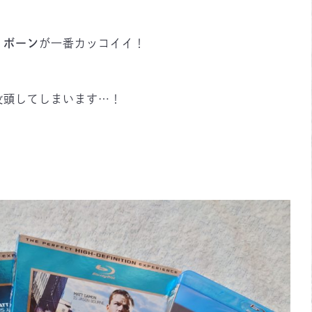
・ボーン
が一番カッコイイ！
没頭してしまいます…！