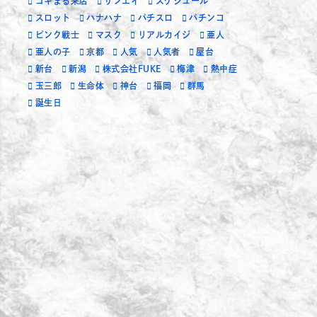
ゴキまる来店
サンエイ
スケジュール
スロット
ハナハナ
パチスロ
パチンコ
ピンク戦士
マスク
リアルカイジ
亜人
亜人の子
京都
人気
人気者
屋台
新台
新潟
株式会社FUKE
梅津
熱中症
玉三郎
生命体
神台
福岡
群馬
誕生日