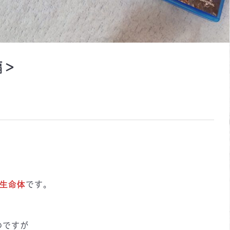
編＞
生命体
です。
のですが