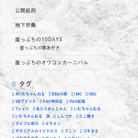
公開処刑
地下労働
崖っぷちの10DAYS
崖っぷちの悪あがき
崖っぷちのオワコンカーニバル
タグ
#いむちゃんねる
BBAの孫
IMC
IMU
KBグランド
PAO幸田店
PAO松阪
Tシャツ
あたりめぇじゃん
いむちゃんねる
いむちゃんねる 孫
しんつか
たこ焼き
アイフル早川
イケメン
ギガリアルカイジトロス
クニン
ゴキまる