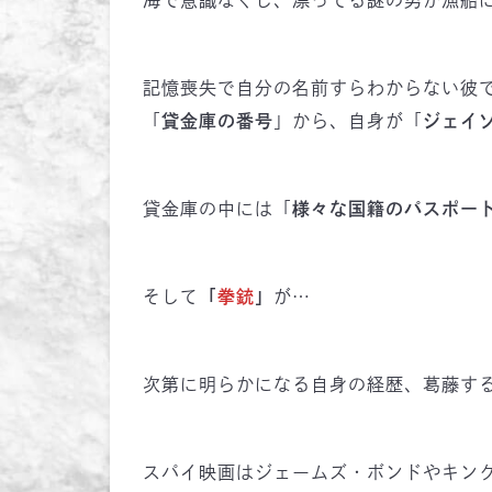
海で意識なくし、漂ってる謎の男が漁船
記憶喪失で自分の名前すらわからない彼
「
貸金庫の番号
」から、自身が「
ジェイ
貸金庫の中には「
様々な国籍のパスポー
そして
「
拳銃
」
が…
次第に明らかになる自身の経歴、葛藤す
スパイ映画はジェームズ・ボンドやキン