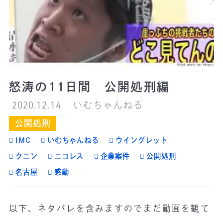
怒涛の11日間 公開処刑編
2020.12.14
いむちゃんねる
公開処刑
IMC
いむちゃんねる
ウイングレット
クニン
ニコレス
企業案件
公開処刑
名古屋
感動
以下、ネタバレを含みますのでまだ動画を観て