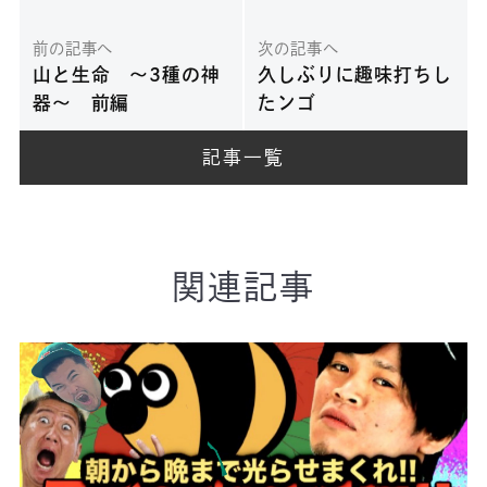
前の記事へ
次の記事へ
山と生命 〜3種の神
久しぶりに趣味打ちし
器〜 前編
たンゴ
記事一覧
関連記事