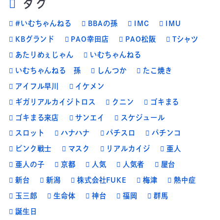
タグ
#いむちゃんねる
BBAの孫
IMC
IMU
KBグランド
PAO幸田店
PAO松阪
Tシャツ
あたりめぇじゃん
いむちゃんねる
いむちゃんねる 孫
しんつか
たこ焼き
アイフル早川
イケメン
ギガリアルカイジトロス
クニン
ゴキまる
ゴキまる来店
サンエイ
スケジュール
スロット
ハナハナ
パチスロ
パチンコ
ピンク戦士
マスク
リアルカイジ
亜人
亜人の子
京都
人気
人気者
屋台
新台
新潟
株式会社FUKE
梅津
熱中症
玉三郎
生命体
神台
福岡
群馬
誕生日