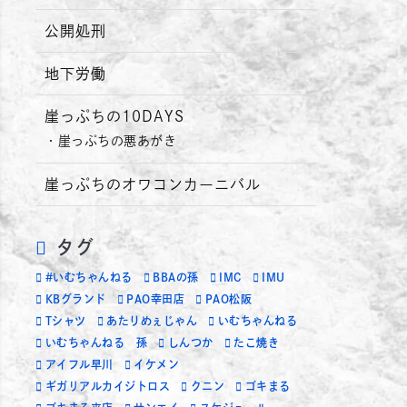
公開処刑
地下労働
崖っぷちの10DAYS
崖っぷちの悪あがき
崖っぷちのオワコンカーニバル
タグ
#いむちゃんねる
BBAの孫
IMC
IMU
KBグランド
PAO幸田店
PAO松阪
Tシャツ
あたりめぇじゃん
いむちゃんねる
いむちゃんねる 孫
しんつか
たこ焼き
アイフル早川
イケメン
ギガリアルカイジトロス
クニン
ゴキまる