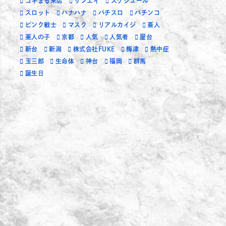
ゴキまる来店
サンエイ
スケジュール
スロット
ハナハナ
パチスロ
パチンコ
ピンク戦士
マスク
リアルカイジ
亜人
亜人の子
京都
人気
人気者
屋台
新台
新潟
株式会社FUKE
梅津
熱中症
玉三郎
生命体
神台
福岡
群馬
誕生日