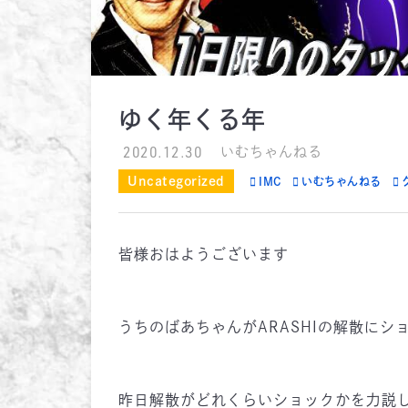
ゆく年くる年
2020.12.30
いむちゃんねる
Uncategorized
IMC
いむちゃんねる
皆様おはようございます
うちのばあちゃんがARASHIの解散にシ
昨日解散がどれくらいショックかを力説