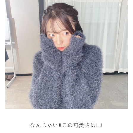
なんじゃい‼️この可愛さは‼️‼️