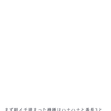
まず朝イチ埋まった機種はハナハナと番長3と