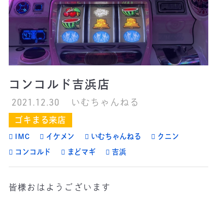
コンコルド吉浜店
2021.12.30
いむちゃんねる
ゴキまる来店
IMC
イケメン
いむちゃんねる
クニン
コンコルド
まどマギ
吉浜
皆様おはようございます