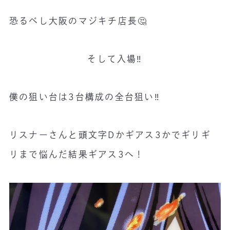
恐るべし大阪のマジキチ店長🤔
そして入場‼️
僕の狙い台は3台構成の全台狙い‼️
リスナーさんと頭文字Dかギアス3かでギリギ
リまで悩んだ結果ギアス3へ！