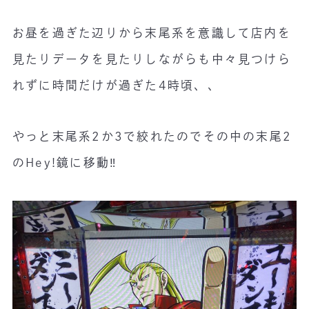
お昼を過ぎた辺りから末尾系を意識して店内を
見たりデータを見たりしながらも中々見つけら
れずに時間だけが過ぎた4時頃、、
やっと末尾系2か3で絞れたのでその中の末尾2
のHey!鏡に移動‼️