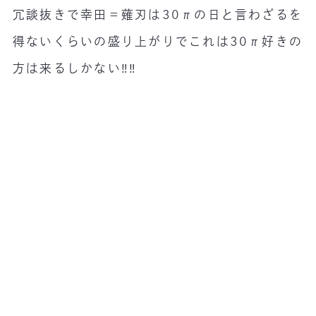
冗談抜きで幸田＝薙刃は30πの日と言わざるを
得ないくらいの盛り上がりでこれは30π好きの
方は来るしかない‼️‼️