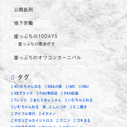
公開処刑
地下労働
崖っぷちの10DAYS
崖っぷちの悪あがき
崖っぷちのオワコンカーニバル
タグ
#いむちゃんねる
BBAの孫
IMC
IMU
KBグランド
PAO幸田店
PAO松阪
Tシャツ
あたりめぇじゃん
いむちゃんねる
いむちゃんねる 孫
しんつか
たこ焼き
アイフル早川
イケメン
ギガリアルカイジトロス
クニン
ゴキまる