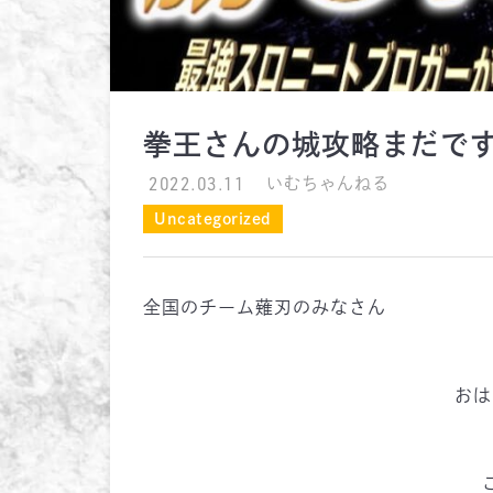
拳王さんの城攻略まだで
2022.03.11
いむちゃんねる
Uncategorized
全国のチーム薙刃のみなさん
おは