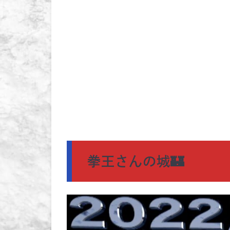
拳王さんの城🏰