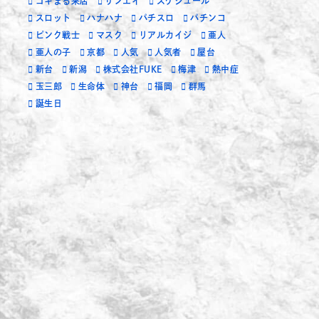
ゴキまる来店
サンエイ
スケジュール
スロット
ハナハナ
パチスロ
パチンコ
ピンク戦士
マスク
リアルカイジ
亜人
亜人の子
京都
人気
人気者
屋台
新台
新潟
株式会社FUKE
梅津
熱中症
玉三郎
生命体
神台
福岡
群馬
誕生日