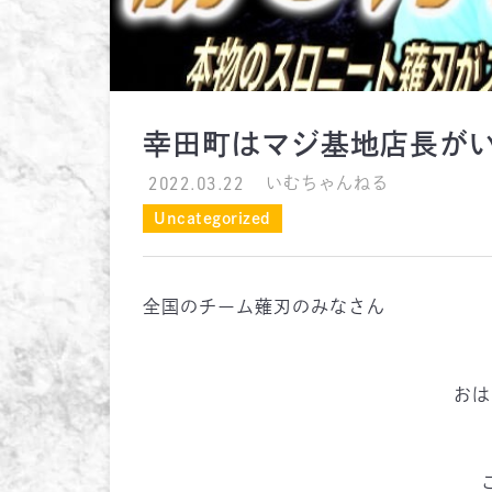
幸田町はマジ基地店長が
2022.03.22
いむちゃんねる
Uncategorized
全国のチーム薙刃のみなさん
おは