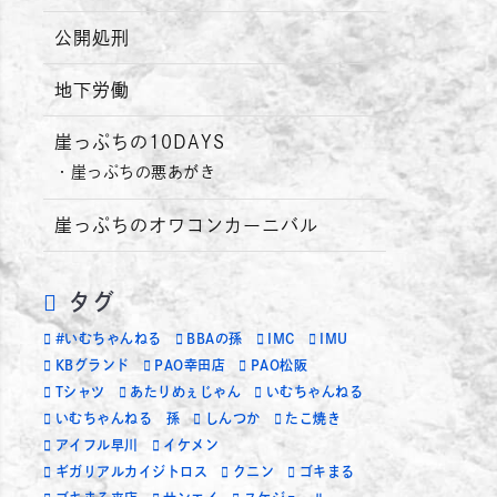
公開処刑
地下労働
崖っぷちの10DAYS
崖っぷちの悪あがき
崖っぷちのオワコンカーニバル
タグ
#いむちゃんねる
BBAの孫
IMC
IMU
KBグランド
PAO幸田店
PAO松阪
Tシャツ
あたりめぇじゃん
いむちゃんねる
いむちゃんねる 孫
しんつか
たこ焼き
アイフル早川
イケメン
ギガリアルカイジトロス
クニン
ゴキまる