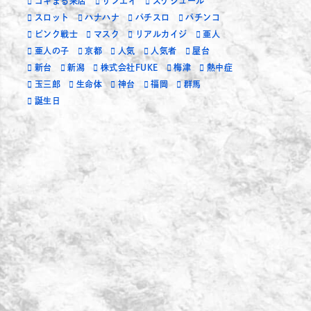
ゴキまる来店
サンエイ
スケジュール
スロット
ハナハナ
パチスロ
パチンコ
ピンク戦士
マスク
リアルカイジ
亜人
亜人の子
京都
人気
人気者
屋台
新台
新潟
株式会社FUKE
梅津
熱中症
玉三郎
生命体
神台
福岡
群馬
誕生日