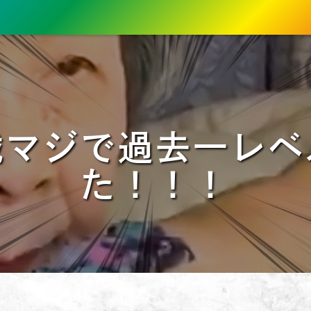
城マジで過去一レベ
た！！！