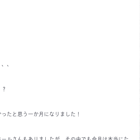
、、、
？？
かったと思う一か月になりました！
ホールさんもありましたが、その中でも今月は本当にた