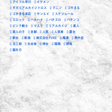
アイフル早川
イケメン
ギガリアルカイジトロス
クニン
ゴキまる
ゴキまる来店
サンエイ
スケジュール
スロット
ハナハナ
パチスロ
パチンコ
ピンク戦士
マスク
リアルカイジ
亜人
亜人の子
京都
人気
人気者
屋台
新台
新潟
株式会社FUKE
梅津
熱中症
玉三郎
生命体
神台
福岡
群馬
誕生日