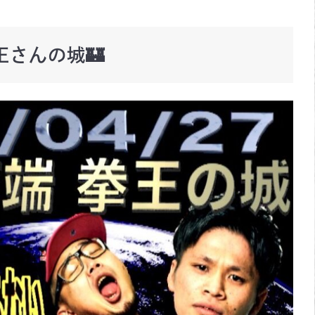
王さんの城🏰