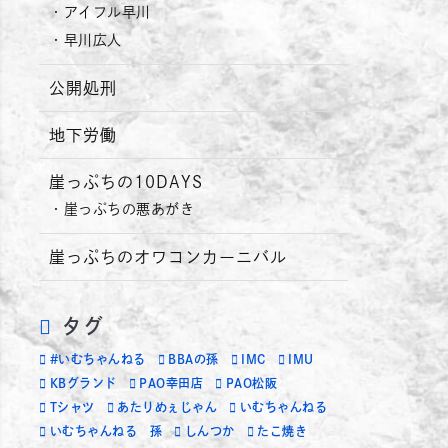
アイフル早川
早川広人
公開処刑
地下労働
崖っぷちの10DAYS
崖っぷちの悪あがき
崖っぷちのオワコンカーニバル
タグ
#いむちゃんねる
BBAの孫
IMC
IMU
KBグランド
PAO幸田店
PAO松阪
Tシャツ
あたりめぇじゃん
いむちゃんねる
いむちゃんねる 孫
しんつか
たこ焼き