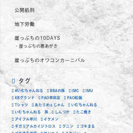
公開処刑
地下労働
崖っぷちの10DAYS
崖っぷちの悪あがき
崖っぷちのオワコンカーニバル
タグ
#いむちゃんねる
BBAの孫
IMC
IMU
KBグランド
PAO幸田店
PAO松阪
Tシャツ
あたりめぇじゃん
いむちゃんねる
いむちゃんねる 孫
しんつか
たこ焼き
アイフル早川
イケメン
ギガリアルカイジトロス
クニン
ゴキまる