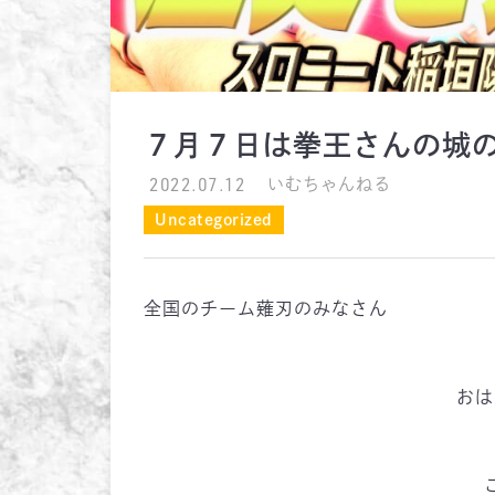
７月７日は拳王さんの城
2022.07.12
いむちゃんねる
Uncategorized
全国のチーム薙刃のみなさん
おは