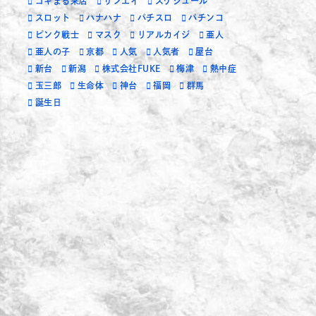
ゴキまる来店
サンエイ
スケジュール
スロット
ハナハナ
パチスロ
パチンコ
ピンク戦士
マスク
リアルカイジ
亜人
亜人の子
京都
人気
人気者
屋台
新台
新潟
株式会社FUKE
梅津
熱中症
玉三郎
生命体
神台
福岡
群馬
誕生日