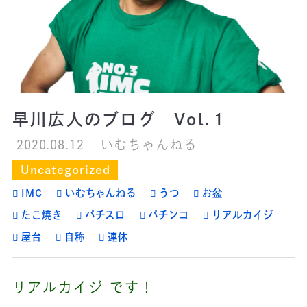
早川広人のブログ Vol.１
2020.08.12
いむちゃんねる
Uncategorized
IMC
いむちゃんねる
うつ
お盆
たこ焼き
パチスロ
パチンコ
リアルカイジ
屋台
自称
連休
リアルカイジ です！