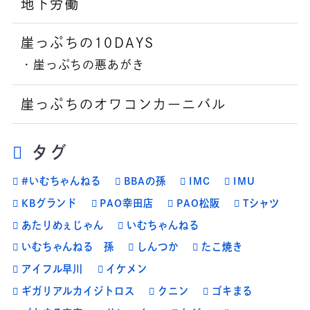
地下労働
崖っぷちの10DAYS
崖っぷちの悪あがき
崖っぷちのオワコンカーニバル
タグ
#いむちゃんねる
BBAの孫
IMC
IMU
KBグランド
PAO幸田店
PAO松阪
Tシャツ
あたりめぇじゃん
いむちゃんねる
いむちゃんねる 孫
しんつか
たこ焼き
アイフル早川
イケメン
ギガリアルカイジトロス
クニン
ゴキまる