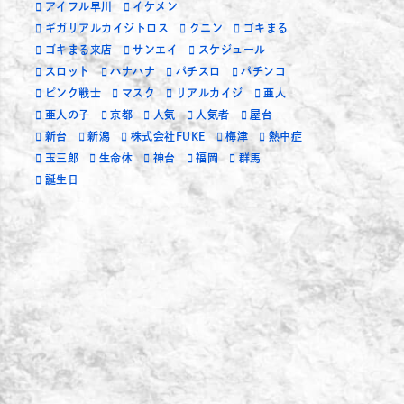
アイフル早川
イケメン
ギガリアルカイジトロス
クニン
ゴキまる
ゴキまる来店
サンエイ
スケジュール
スロット
ハナハナ
パチスロ
パチンコ
ピンク戦士
マスク
リアルカイジ
亜人
亜人の子
京都
人気
人気者
屋台
新台
新潟
株式会社FUKE
梅津
熱中症
玉三郎
生命体
神台
福岡
群馬
誕生日