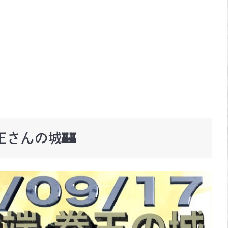
王さんの城🏰