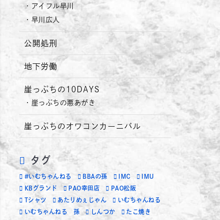
アイフル早川
早川広人
公開処刑
地下労働
崖っぷちの10DAYS
崖っぷちの悪あがき
崖っぷちのオワコンカーニバル
タグ
#いむちゃんねる
BBAの孫
IMC
IMU
KBグランド
PAO幸田店
PAO松阪
Tシャツ
あたりめぇじゃん
いむちゃんねる
いむちゃんねる 孫
しんつか
たこ焼き