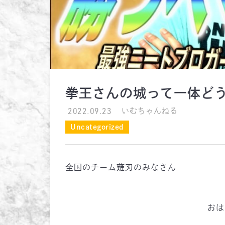
拳王さんの城って一体ど
2022.09.23
いむちゃんねる
Uncategorized
全国のチーム薙刃のみなさん
おは