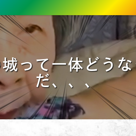
の城って一体どうな
だ、、、